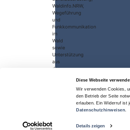
Waldinfo.NRW,
Wegeführung
und
Funkkommunikation
im
Wald
sowie
Unterstützung
aus
der
Luft.
Diese Webseite verwende
Wir verwenden Cookies, u
Teilnehmeranzahl:
den Betrieb der Seite notw
100
erlauben. Ein Widerruf ist 
Datenschutzhinweisen
.
Details zeigen