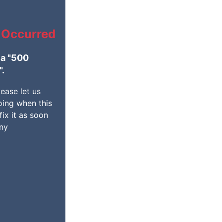
 Occurred
 a "500
".
ease let us
ing when this
fix it as soon
any