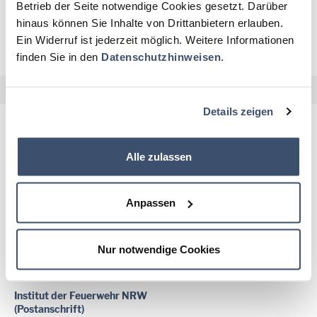
Betrieb der Seite notwendige Cookies gesetzt. Darüber
hinaus können Sie Inhalte von Drittanbietern erlauben.
QUERSCHNITTSTHEMEN
Ein Widerruf ist jederzeit möglich. Weitere Informationen
finden Sie in den
Datenschutzhinweisen
.
Details zeigen
Für regelmäßige Informationen abonnieren Sie gerne unseren
Alle zulassen
Newsletter!
Anpassen
Institut der Feuerwehr NRW
(Hausanschrift)
Wolbecker Str. 237
D - 48155 Münster
Nur notwendige Cookies
Fon: +49 (0)251 3112-0
E-Mail:
poststelle
@idf.nrw.de
Institut der Feuerwehr NRW
(Postanschrift)