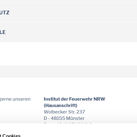
UTZ
LE
 gerne unseren
Institut der Feuerwehr NRW
(Hausanschrift)
Wolbecker Str. 237
D - 48155 Münster
Fon: +49 (0)251 3112-0
E-Mail:
poststelle
@idf.nrw.de
t Cookies