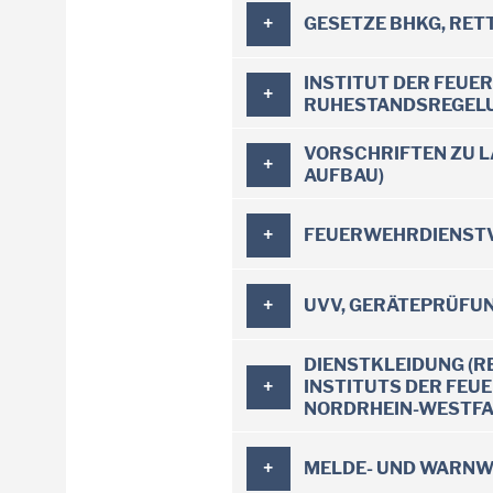
GESETZE BHKG, RET
INSTITUT DER FEUE
RUHESTANDSREGELUN
VORSCHRIFTEN ZU LA
AUFBAU)
FEUERWEHRDIENST
UVV, GERÄTEPRÜFUN
DIENSTKLEIDUNG (REGELUNG ÜBER EINHEITLICHE DIENSTKLEIDUNG DER FEUERWEHREN, DES
INSTITUTS DER FE
NORDRHEIN-WESTFA
MELDE- UND WARNW