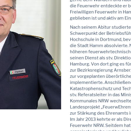
die Feuerwehr entdeckte er be
Freiwilligen Feuerwehr in Ha
geblieben ist und aktiv am Ei
Nach seinem Abitur studiert
Schwerpunkt der Betriebsfüh
Hochschule in Dortmund, bevo
die Stadt Hamm absolvierte. 
höheren feuerwehrtechnische
seinen Dienst als stv. Direkti
Hamburg. Von dort ging es fü
zur Bezirksregierung Arnsber
zur vorgeplanten überörtlich
implementierte. Anschließend
Katastrophenschutz und Techn
stv. Referatsleiter in das Min
Kommunales NRW wechselte. A
Landesprojekt „FeuerwEhren
zur Stärkung des Ehrenamts 
Im Jahr 2013 kehrte er als Dir
Feuerwehr NRW. Seitdem hat er