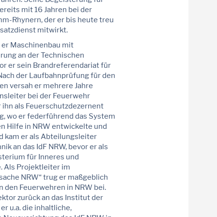
reits mit 16 Jahren bei der
mm-Rhynern, der er bis heute treu
nsatzdienst mitwirkt.
e er Maschinenbau mit
rung an der Technischen
r er sein Brandreferendariat für
Nach der Laufbahnprüfung für den
n versah er mehrere Jahre
onsleiter bei der Feuerwehr
r ihn als Feuerschutzdezernent
g, wo er federführend das System
en Hilfe in NRW entwickelte und
 kam er als Abteilungsleiter
ik an das IdF NRW, bevor er als
isterium für Inneres und
ls Projektleiter im
sache NRW“ trug er maßgeblich
in den Feuerwehren in NRW bei.
ektor zurück an das Institut der
 u.a. die inhaltliche,