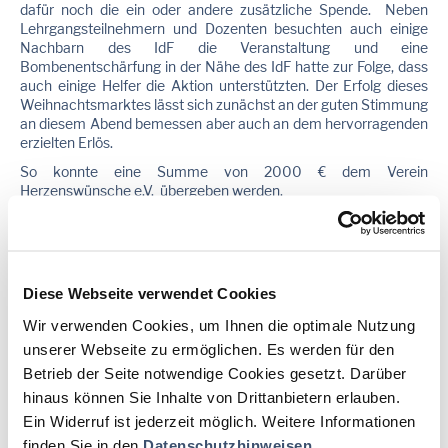
dafür noch die ein oder andere zusätzliche Spende. Neben
Lehrgangsteilnehmern und Dozenten besuchten auch einige
Nachbarn des IdF die Veranstaltung und eine
Bombenentschärfung in der Nähe des IdF hatte zur Folge, dass
auch einige Helfer die Aktion unterstützten. Der Erfolg dieses
Weihnachtsmarktes lässt sich zunächst an der guten Stimmung
an diesem Abend bemessen aber auch an dem hervorragenden
erzielten Erlös.
So konnte eine Summe von 2000 € dem Verein
Herzenswünsche e.V. übergeben werden.
Vielen Dank an alle, die zum Erreichen dieser Summe und
generell zum Gelingen des Weihnachtsmarktes beigetragen
haben.
Diese Webseite verwendet Cookies
Wir verwenden Cookies, um Ihnen die optimale Nutzung
24.11.2015
unserer Webseite zu ermöglichen. Es werden für den
ONLINE-ANMELDUNG 2016 wird
Betrieb der Seite notwendige Cookies gesetzt. Darüber
freigeschaltet!
hinaus können Sie Inhalte von Drittanbietern erlauben.
Ein Widerruf ist jederzeit möglich. Weitere Informationen
finden Sie in den
Datenschutzhinweisen
.