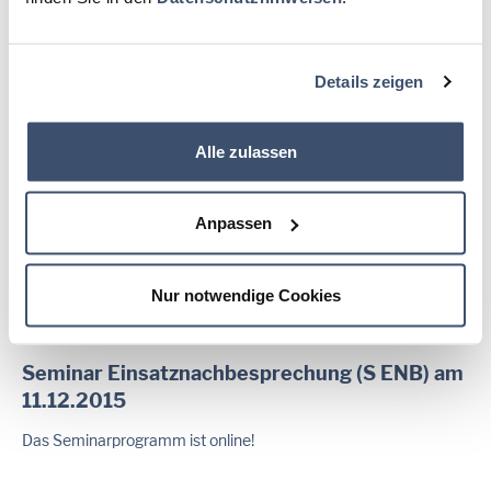
mehr
Details zeigen
23.11.2015
“ATFEX 2015“ – Vollübung der Analytischen
Alle zulassen
Task Force am Institut der Feuerwehr
Nordrhein-Westfalen in Münster.
Anpassen
mehr
Nur notwendige Cookies
20.11.2015
Seminar Einsatznachbesprechung (S ENB) am
11.12.2015
Das Seminarprogramm ist online!